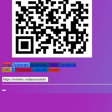
Email
Telegram
WhatsApp
Viber
Facebook
SMS
X
Pinterest
LinkedIn
Reddit