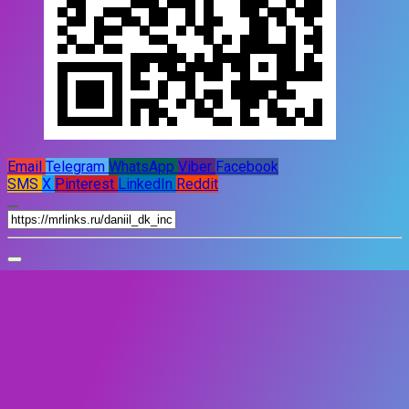
Email
Telegram
WhatsApp
Viber
Facebook
SMS
X
Pinterest
LinkedIn
Reddit