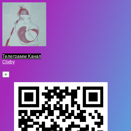
Телеграмм Канал
Clixby
×