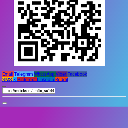
Email
Telegram
WhatsApp
Viber
Facebook
SMS
X
Pinterest
LinkedIn
Reddit