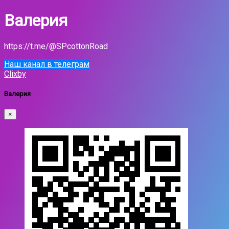
Валерия
https://t.me/@SPcottonRoad
Наш канал в телеграм
Clixby
Валерия
×