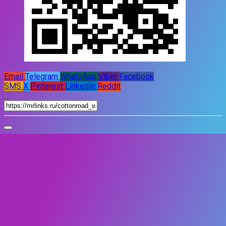
Email
Telegram
WhatsApp
Viber
Facebook
SMS
X
Pinterest
LinkedIn
Reddit