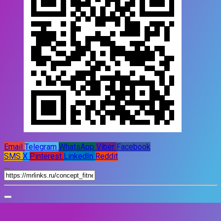
Email
Telegram
WhatsApp
Viber
Facebook
SMS
X
Pinterest
LinkedIn
Reddit