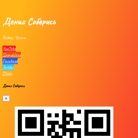
Денис Соберись
Кодекс Чести
YouTube
Soundcloud
Facebook
Twitter
Clixby
Денис Соберись
×