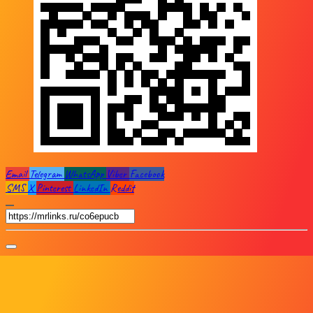
Email
Telegram
WhatsApp
Viber
Facebook
SMS
X
Pinterest
LinkedIn
Reddit