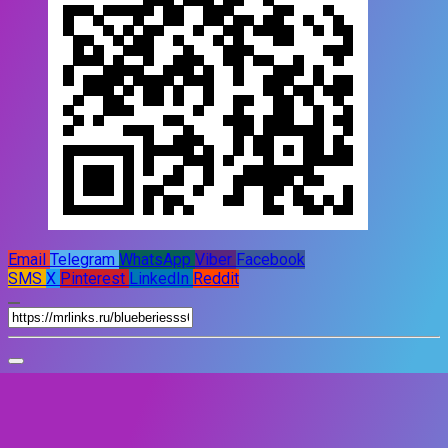
Email
Telegram
WhatsApp
Viber
Facebook
SMS
X
Pinterest
LinkedIn
Reddit