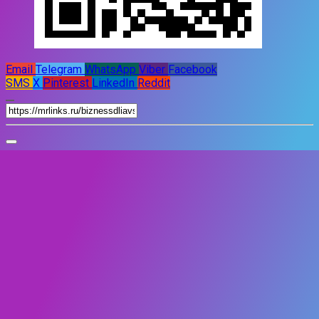
Email
Telegram
WhatsApp
Viber
Facebook
SMS
X
Pinterest
LinkedIn
Reddit