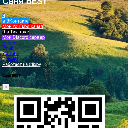
Саня BEST
Я
в ВКонтакте
Мой YouTube канал
Я в Тик-токе
Мой Discord сервер
Phone
Email
YouTube
Discord
Работает на Clixby
Саня BEST
×