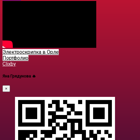
Электроскрипка в Орле
Портфолио
Clixby
Яна Грядунова 🔥
×