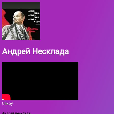
Андрей Несклада
Clixby
Андрей Несклада