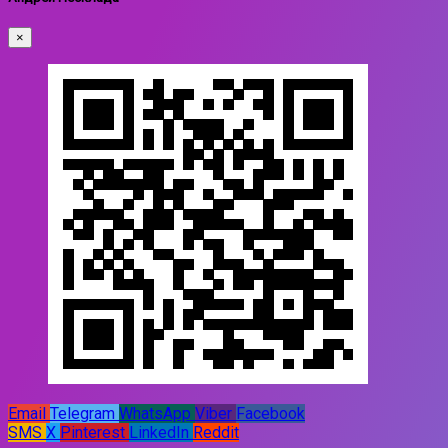
×
Email
Telegram
WhatsApp
Viber
Facebook
SMS
X
Pinterest
LinkedIn
Reddit