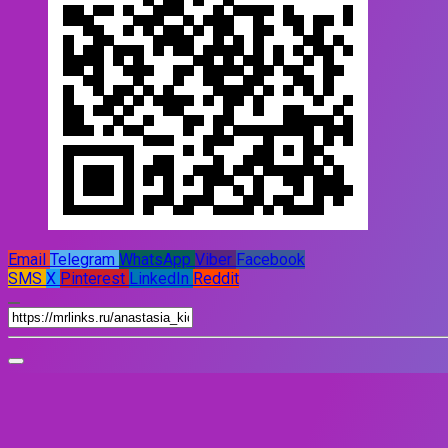
Email
Telegram
WhatsApp
Viber
Facebook
SMS
X
Pinterest
LinkedIn
Reddit