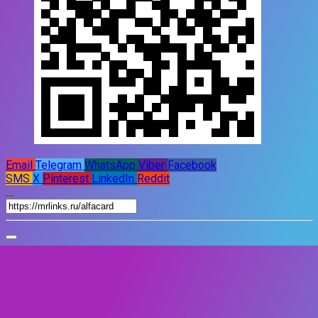
Email
Telegram
WhatsApp
Viber
Facebook
SMS
X
Pinterest
LinkedIn
Reddit