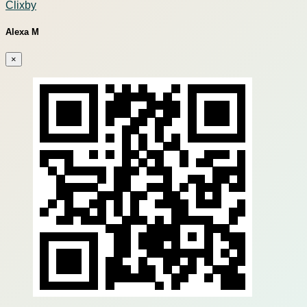
Clixby
Alexa M
×