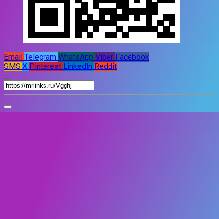
Email
Telegram
WhatsApp
Viber
Facebook
SMS
X
Pinterest
LinkedIn
Reddit