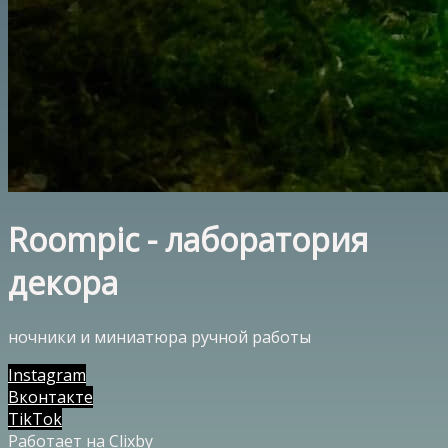
Roompic - лаборатория
декора
ночники и миниатюра ручной работы
Instagram
Вконтакте
TikTok
Работает на Clixby