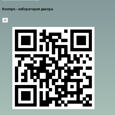
Roompic - лаборатория декора
×