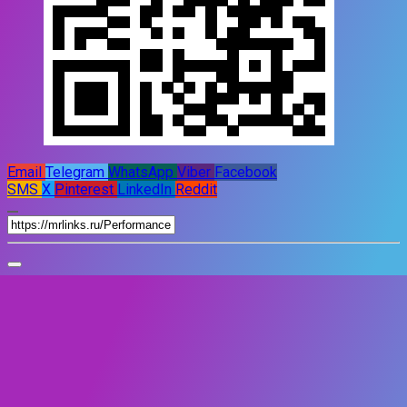
Email
Telegram
WhatsApp
Viber
Facebook
SMS
X
Pinterest
LinkedIn
Reddit