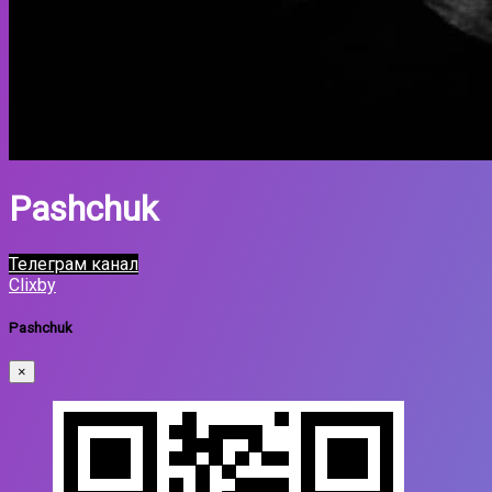
Pashchuk
Телеграм канал
Clixby
Pashchuk
×