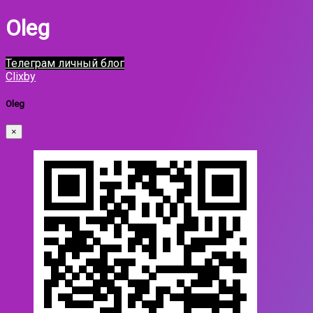
Oleg
Телеграм личный блог
Clixby
Oleg
×