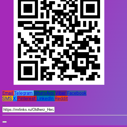
Email
Telegram
WhatsApp
Viber
Facebook
SMS
X
Pinterest
LinkedIn
Reddit