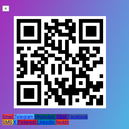
×
Email
Telegram
WhatsApp
Viber
Facebook
SMS
X
Pinterest
LinkedIn
Reddit