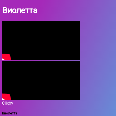
Виолетта
Clixby
Виолетта