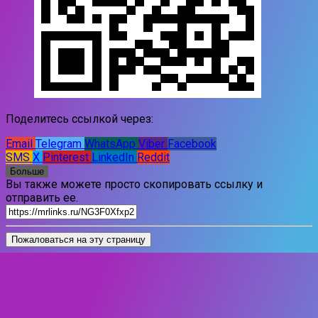
Поделитесь ссылкой через:
Email
Telegram
WhatsApp
Viber
Facebook
SMS
X
Pinterest
LinkedIn
Reddit
Больше
Вы также можете просто скопировать ссылку и
отправить ее.
Пожаловаться на эту страницу