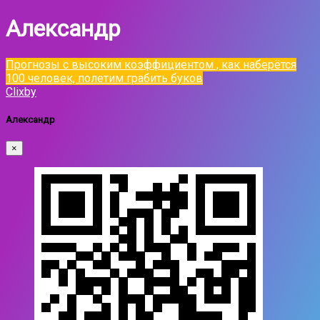
Александр
Прогнозы с высоким коэффициентом , как наберётся
100 человек, полетим грабить буков
Clixby
Александр
×