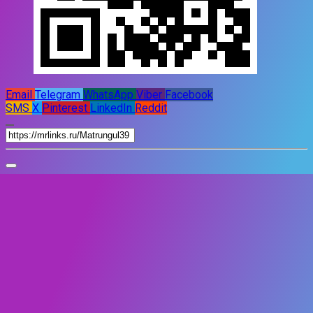
Email
Telegram
WhatsApp
Viber
Facebook
SMS
X
Pinterest
LinkedIn
Reddit