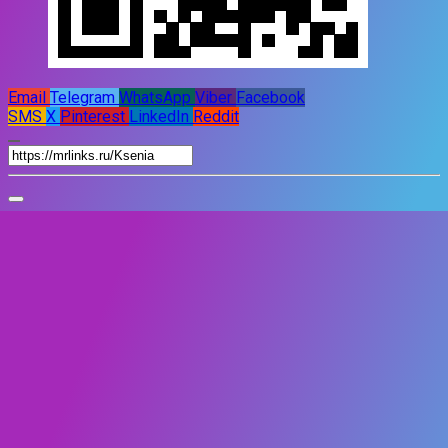
Email
Telegram
WhatsApp
Viber
Facebook
SMS
X
Pinterest
LinkedIn
Reddit