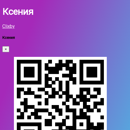
Ксения
Clixby
Ксения
×