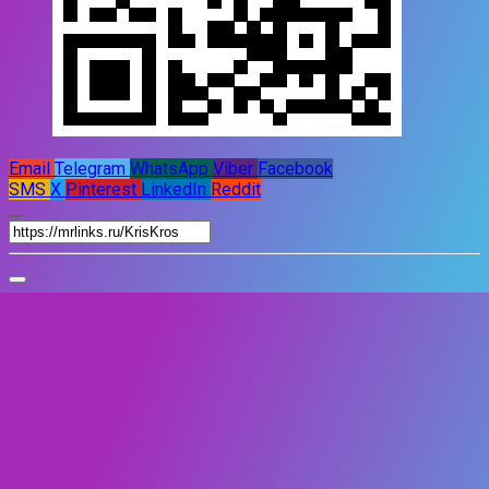
Email
Telegram
WhatsApp
Viber
Facebook
SMS
X
Pinterest
LinkedIn
Reddit