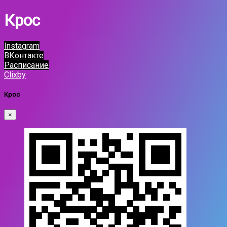
Крос
Instagram
ВКонтакте
Расписание
Clixby
Крос
×