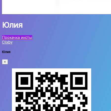
Юлия
Прокачка инсты
Clixby
Юлия
×