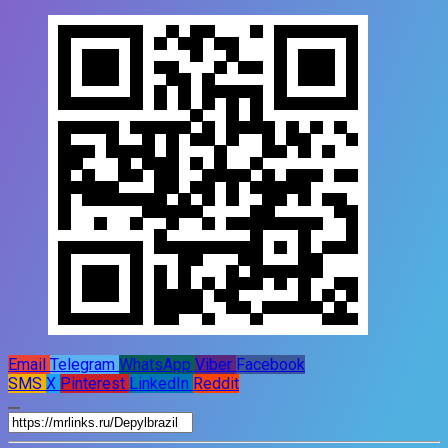
Email
Telegram
WhatsApp
Viber
Facebook
SMS
X
Pinterest
LinkedIn
Reddit