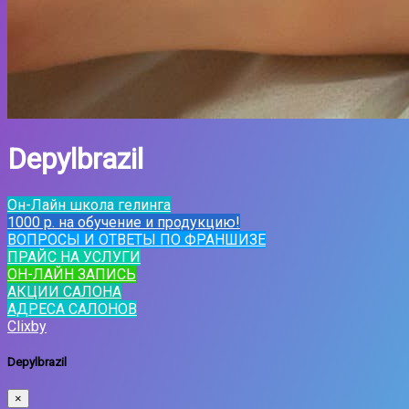
Depylbrazil
Он-Лайн школа гелинга
1000 р. на обучение и продукцию!
ВОПРОСЫ И ОТВЕТЫ ПО ФРАНШИЗЕ
ПРАЙС НА УСЛУГИ
ОН-ЛАЙН ЗАПИСЬ
АКЦИИ САЛОНА
АДРЕСА САЛОНОВ
Clixby
Depylbrazil
×