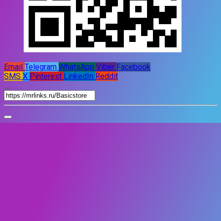
Email
Telegram
WhatsApp
Viber
Facebook
SMS
X
Pinterest
LinkedIn
Reddit