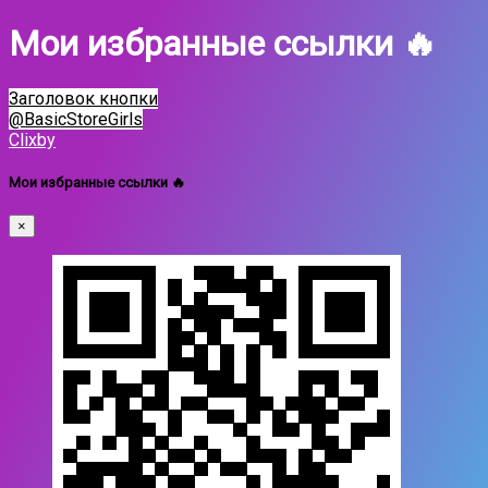
Мои избранные ссылки 🔥
Заголовок кнопки
@BasicStoreGirls
Clixby
Мои избранные ссылки 🔥
×