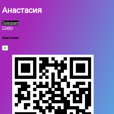
Анастасия
Telegram
Clixby
Анастасия
×