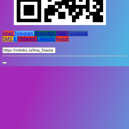
Email
Telegram
WhatsApp
Viber
Facebook
SMS
X
Pinterest
LinkedIn
Reddit