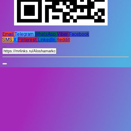
Email
Telegram
WhatsApp
Viber
Facebook
SMS
X
Pinterest
LinkedIn
Reddit