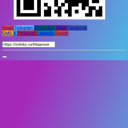
Email
Telegram
WhatsApp
Viber
Facebook
SMS
X
Pinterest
LinkedIn
Reddit