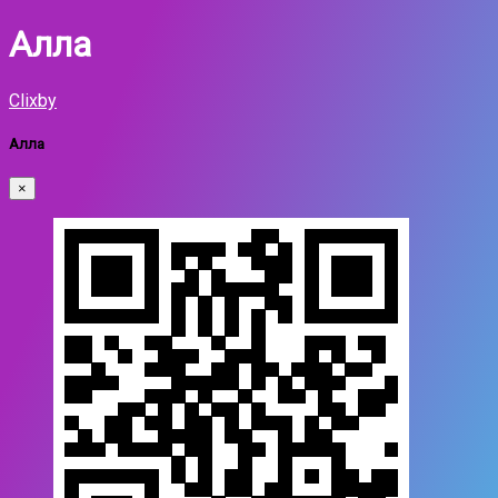
Алла
Clixby
Алла
×