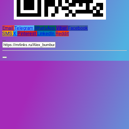
Email
Telegram
WhatsApp
Viber
Facebook
SMS
X
Pinterest
LinkedIn
Reddit