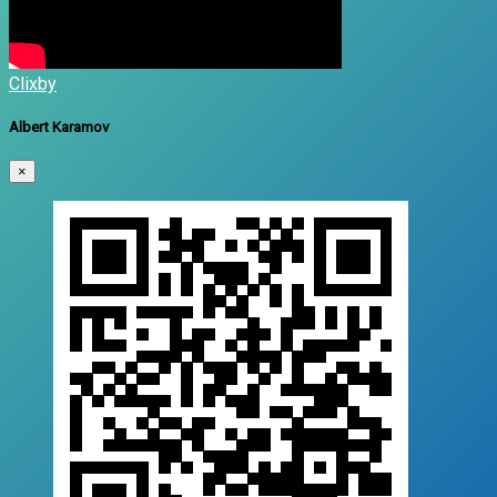
Clixby
Albert Karamov
×