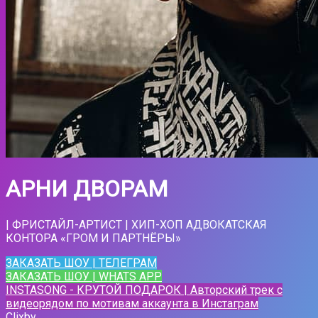
АРНИ ДВОРАМ
| ФРИСТАЙЛ-АРТИСТ | ХИП-ХОП АДВОКАТСКАЯ
КОНТОРА «ГРОМ И ПАРТНЁРЫ»
ЗАКАЗАТЬ ШОУ | ТЕЛЕГРАМ
ЗАКАЗАТЬ ШОУ | WHATS APP
INSTASONG - КРУТОЙ ПОДАРОК | Авторский трек с
видеорядом по мотивам аккаунта в Инстаграм
Clixby