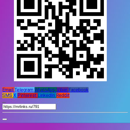
Email
Telegram
WhatsApp
Viber
Facebook
SMS
X
Pinterest
LinkedIn
Reddit