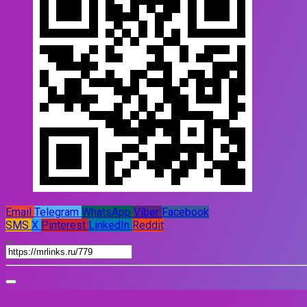
Email
Telegram
WhatsApp
Viber
Facebook
SMS
X
Pinterest
LinkedIn
Reddit