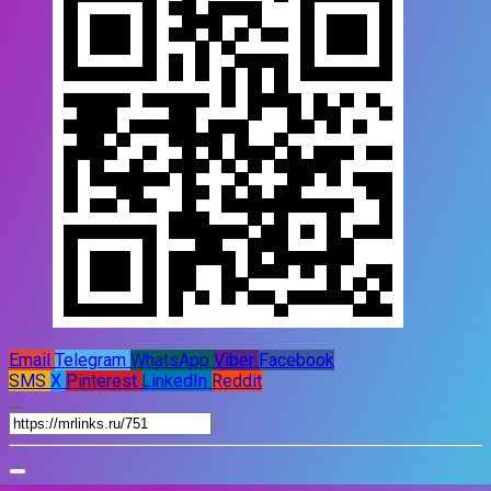
Email
Telegram
WhatsApp
Viber
Facebook
SMS
X
Pinterest
LinkedIn
Reddit