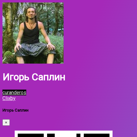
Игорь Саплин
curanderos
Clixby
Игорь Саплин
×