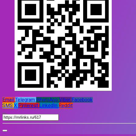
Email
Telegram
WhatsApp
Viber
Facebook
SMS
X
Pinterest
LinkedIn
Reddit