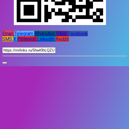
Email
Telegram
WhatsApp
Viber
Facebook
SMS
X
Pinterest
LinkedIn
Reddit