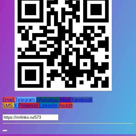
Email
Telegram
WhatsApp
Viber
Facebook
SMS
X
Pinterest
LinkedIn
Reddit