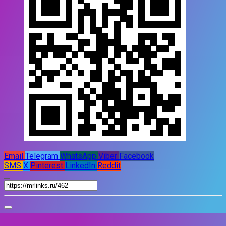
Email
Telegram
WhatsApp
Viber
Facebook
SMS
X
Pinterest
LinkedIn
Reddit