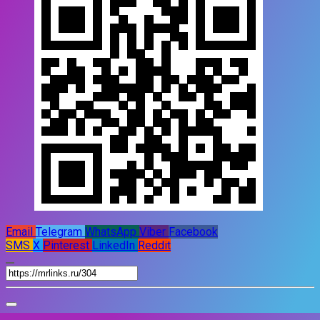
Email
Telegram
WhatsApp
Viber
Facebook
SMS
X
Pinterest
LinkedIn
Reddit