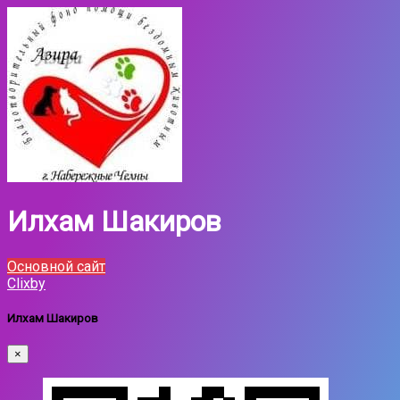
Илхам Шакиров
Основной сайт
Clixby
Илхам Шакиров
×