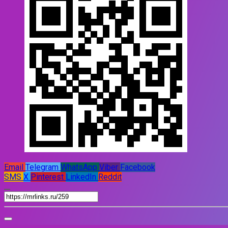
Email
Telegram
WhatsApp
Viber
Facebook
SMS
X
Pinterest
LinkedIn
Reddit