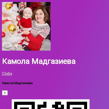
Камола Мадгазиева
Clixby
Камола Мадгазиева
×