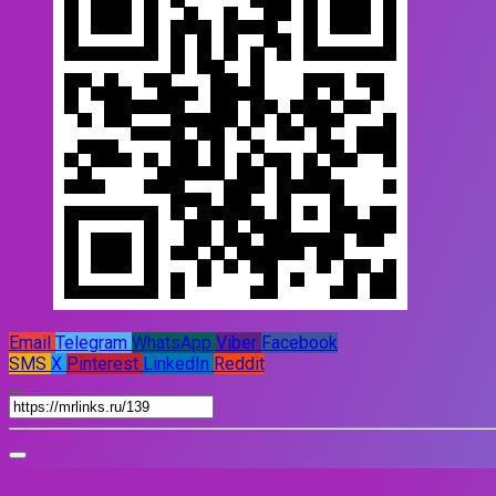
Email
Telegram
WhatsApp
Viber
Facebook
SMS
X
Pinterest
LinkedIn
Reddit